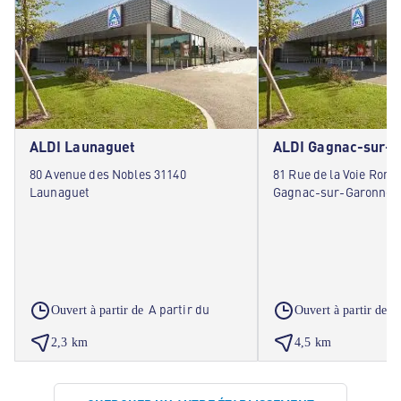
ALDI Launaguet
ALDI Gagnac-sur-
80 Avenue des Nobles 31140
81 Rue de la Voie Roma
Launaguet
Gagnac-sur-Garonne
A partir du
A
Ouvert à partir de
Ouvert à partir de
2,3 km
4,5 km