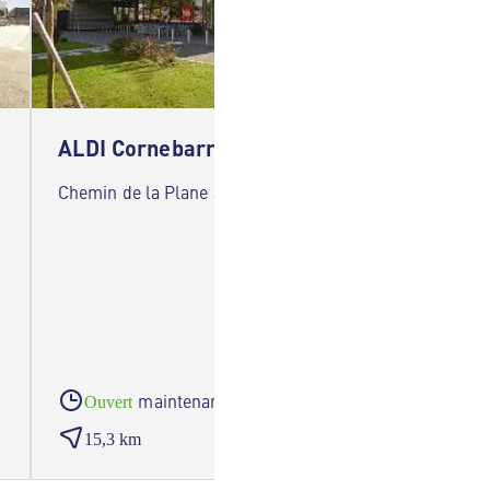
ALDI Cornebarrieu
ALDI 
Chemin de la Plane 31700 Cornebarrieu
1 Allée
maintenant
Ouvert
Ouve
15,3 km
17,9