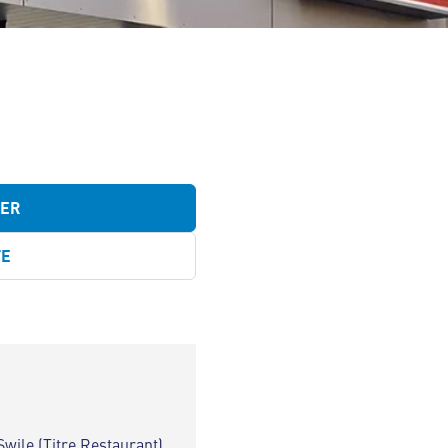
TER
TE
Swile (Titre Restaurant)