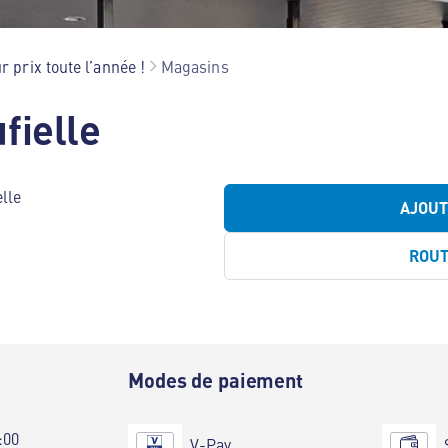
r prix toute l’année !
Magasins
fielle
lle
AJOU
ROU
e
Modes de paiement
:00
V-Pay