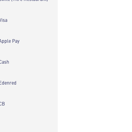
Visa
Apple Pay
Cash
Edenred
CB