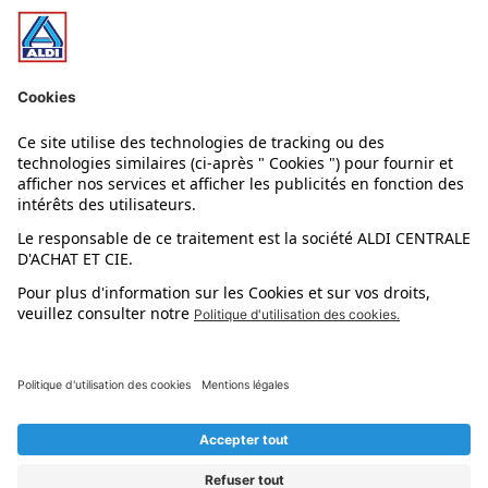
Nos bons plans
Nos rayons
Nos marques
Nos astuces
Évènements
Dupes et pépites
L'application mobile
Suivez-nous !