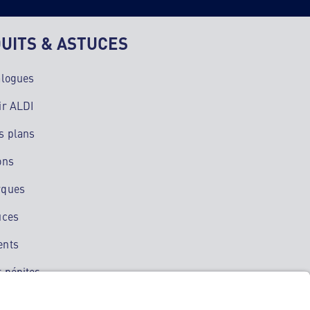
UITS & ASTUCES
alogues
ir ALDI
s plans
ons
rques
uces
ents
 pépites
ation mobile