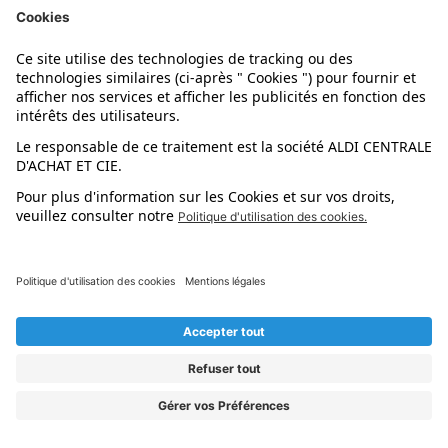
Saint-Sulpice-la-
Bron (1)
Le Vésinet (1)
Pointe (1)
Saint-Thibault-des-
Brou (1)
Le Vigen (1)
Vignes (1)
Bruay-la-Buissière
Saint-Valery-en-
Lemberg (1)
(1)
Caux (1)
Bruay-sur-l'Escaut
Saint-Yrieix-la-
Lens (1)
(1)
Perche (1)
Les Clayes-
Sainte-Agathe-la-
Bruyères (1)
sous-Bois (1)
Bouteresse (1)
Bruz (1)
Les Fins (1)
Sainte-Eulalie (1)