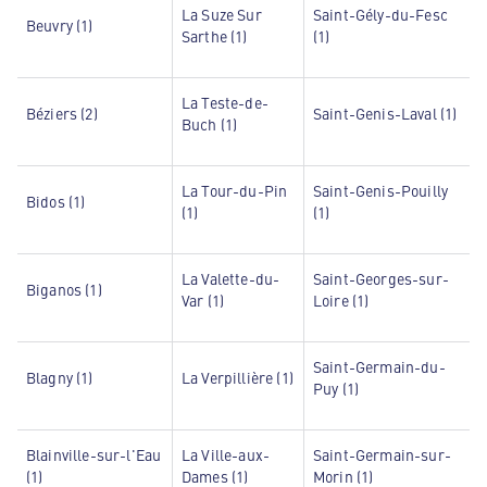
La Suze Sur
Saint-Gély-du-Fesc
Beuvry (1)
Sarthe (1)
(1)
La Teste-de-
Béziers (2)
Saint-Genis-Laval (1)
Buch (1)
La Tour-du-Pin
Saint-Genis-Pouilly
Bidos (1)
(1)
(1)
La Valette-du-
Saint-Georges-sur-
Biganos (1)
Var (1)
Loire (1)
Saint-Germain-du-
Blagny (1)
La Verpillière (1)
Puy (1)
Blainville-sur-l'Eau
La Ville-aux-
Saint-Germain-sur-
(1)
Dames (1)
Morin (1)