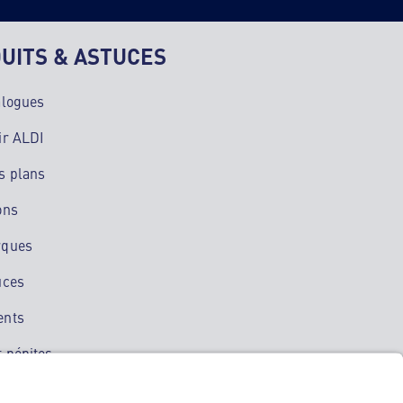
UITS & ASTUCES
alogues
ir ALDI
s plans
ons
rques
uces
ents
 pépites
ation mobile