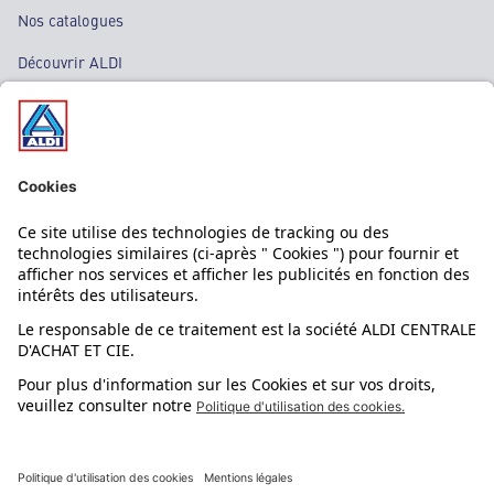
Nos catalogues
Découvrir ALDI
Nos bons plans
Nos rayons
Nos marques
Nos astuces
Évènements
Dupes et pépites
L'application mobile
Suivez-nous !