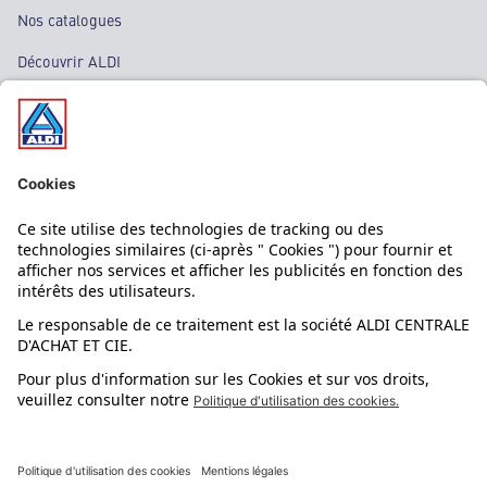
Nos catalogues
Découvrir ALDI
Nos bons plans
Nos rayons
Nos marques
Nos astuces
Évènements
Dupes et pépites
L'application mobile
Suivez-nous !