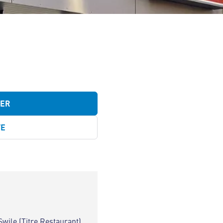
TER
TE
Swile (Titre Restaurant)