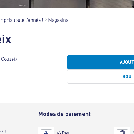
r prix toute l’année !
Magasins
ix
 Couzeix
AJOU
ROU
e
Modes de paiement
:30
V-Pay