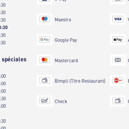
:30
:30
Maestro
:30
0:30
:30
Google Pay
:30
 spéciales
Mastercard
:00
Bimpli (Titre Restaurant)
:00
:00
:30
Check
:00
:30
:00