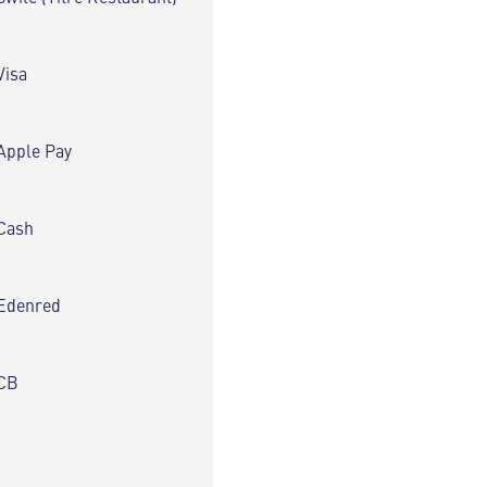
Visa
Apple Pay
Cash
Edenred
CB