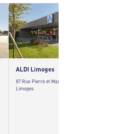
ALDI Limoges
ALDI 
87 Rue Pierre et Marie Curie 87000
47 Rue 
Limoges