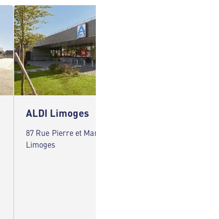
ALDI Limoges
ALDI 
87 Rue Pierre et Marie Curie 87000
29 Rue 
Limoges