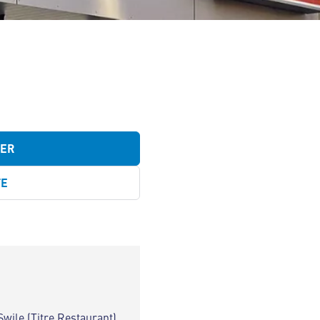
TER
TE
Swile (Titre Restaurant)