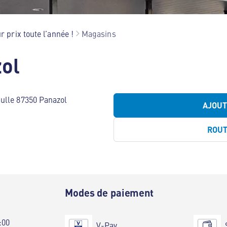
r prix toute l’année !
Magasins
ol
ulle 87350 Panazol
AJOU
ROU
e
Modes de paiement
:00
V-Pay