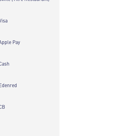
Visa
Apple Pay
Cash
Edenred
CB