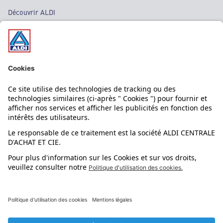
Découvrir ALDI
Nos bons plans
Nos rayons
Nos marques
Nos astuces
Évènements
Dupes et pépites
L'application mobile
Suivez-nous !