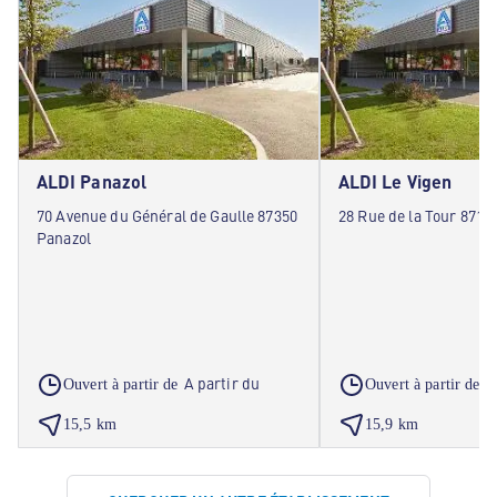
ALDI Panazol
ALDI Le Vigen
70 Avenue du Général de Gaulle 87350
28 Rue de la Tour 8711
Panazol
A partir du
A
Ouvert à partir de
Ouvert à partir de
15,5 km
15,9 km