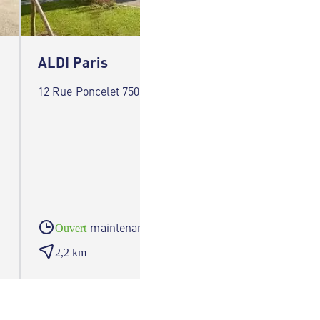
ALDI Paris
ALDI C
12 Rue Poncelet 75017 Paris
6 Rue de
maintenant
Ouvert
Ouve
2,2 km
2,2 