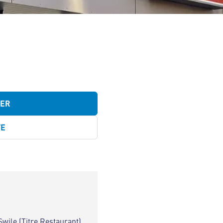
TER
TE
Swile (Titre Restaurant)