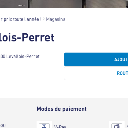
r prix toute l’année !
Magasins
lois-Perret
00 Levallois-Perret
AJOU
ROU
e
Modes de paiement
:30
V-Pay