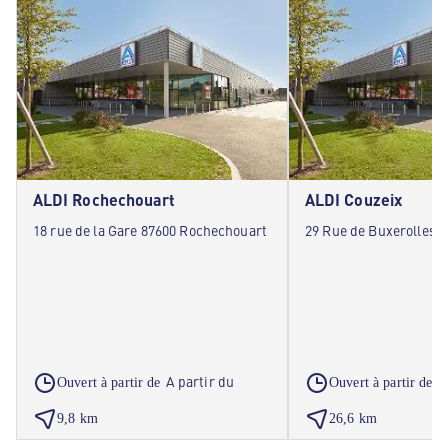
ALDI Rochechouart
ALDI Couzeix
18 rue de la Gare 87600 Rochechouart
29 Rue de Buxerolles 
A partir du
A
Ouvert à partir de
Ouvert à partir de
9,8 km
26,6 km