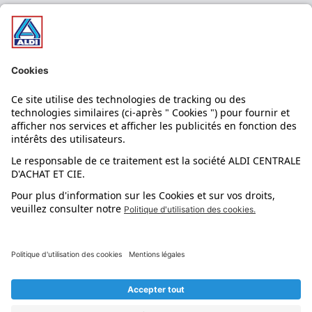
Nos bons plans
Nos rayons
Nos marques
Nos astuces
Évènements
Dupes et pépites
L'application mobile
Suivez-nous !