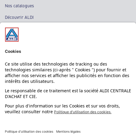
Nos catalogues
Découvrir ALDI
Nos bons plans
Nos rayons
Nos marques
Nos astuces
Évènements
Dupes et pépites
L'application mobile
Suivez-nous !