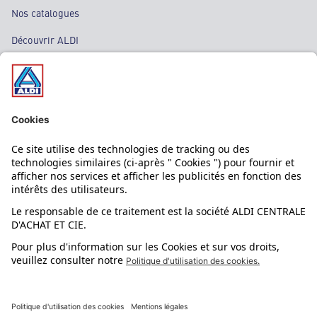
Nos catalogues
Découvrir ALDI
Nos bons plans
Nos rayons
Nos marques
Nos astuces
Évènements
Dupes et pépites
L'application mobile
Suivez-nous !