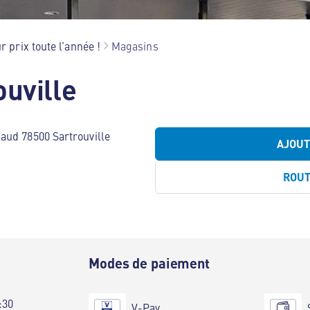
r prix toute l’année !
Magasins
ouville
aud 78500 Sartrouville
AJOU
ROU
e
Modes de paiement
:30
V-Pay