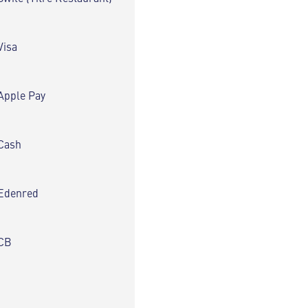
Visa
Apple Pay
Cash
Edenred
CB