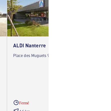
ALDI Nanterre
ALDI F
Place des Muguets 92000 Nanterre
33 Aven
Franconv
Fermé
Ferm