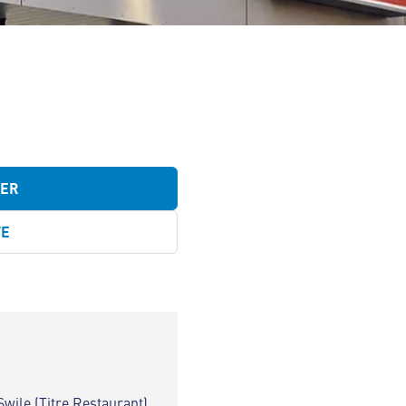
TER
TE
Swile (Titre Restaurant)