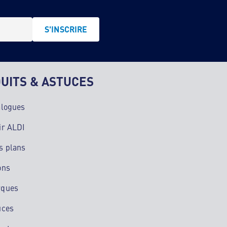
S'INSCRIRE
UITS & ASTUCES
alogues
ir ALDI
s plans
ons
rques
uces